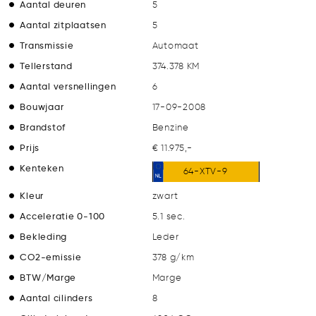
Aantal deuren
5
Aantal zitplaatsen
5
Transmissie
Automaat
Tellerstand
374.378 KM
Aantal versnellingen
6
Bouwjaar
17-09-2008
Brandstof
Benzine
Prijs
€ 11.975,-
Kenteken
64-XTV-9
Kleur
zwart
Acceleratie 0-100
5.1 sec.
Bekleding
Leder
CO2-emissie
378 g/km
BTW/Marge
Marge
Aantal cilinders
8