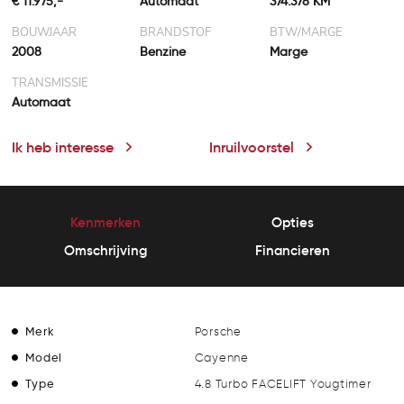
€ 11.975,-
Automaat
374.378 KM
BOUWJAAR
BRANDSTOF
BTW/MARGE
2008
Benzine
Marge
TRANSMISSIE
Automaat
Ik heb interesse
Inruilvoorstel
Kenmerken
Opties
Omschrijving
Financieren
Merk
Porsche
Model
Cayenne
Type
4.8 Turbo FACELIFT Yougtimer