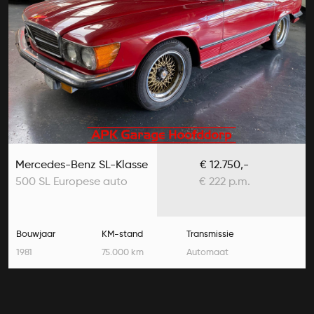
Mercedes-Benz SL-Klasse
€ 12.750,-
500 SL Europese auto
€ 222 p.m.
Bouwjaar
KM-stand
Transmissie
1981
75.000 km
Automaat