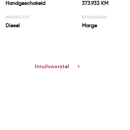
Handgeschakeld
373.933 KM
BRANDSTOF
BTW/MARGE
Diesel
Marge
Inruilvoorstel