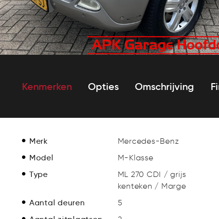
Kenmerken
Opties
Omschrijving
F
Merk
Mercedes-Benz
Model
M-Klasse
Type
ML 270 CDI / grijs
kenteken / Marge
Aantal deuren
5