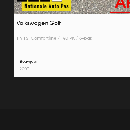
Volkswagen Golf
1.4 TSI Comfortline / 140 PK / 6-bak
Bouwjaar
2007