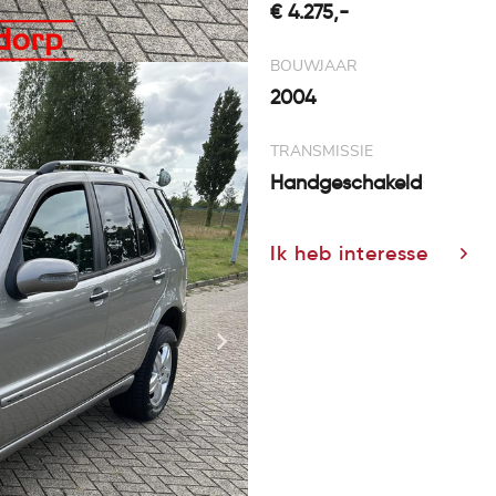
€ 4.275,-
BOUWJAAR
2004
TRANSMISSIE
Handgeschakeld
Ik heb interesse