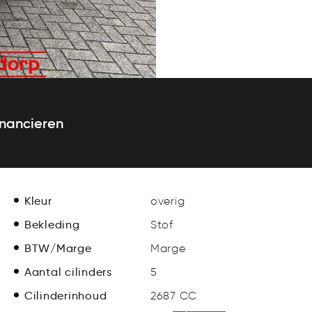
inancieren
Kleur
overig
Bekleding
Stof
BTW/Marge
Marge
Aantal cilinders
5
Cilinderinhoud
2687 CC