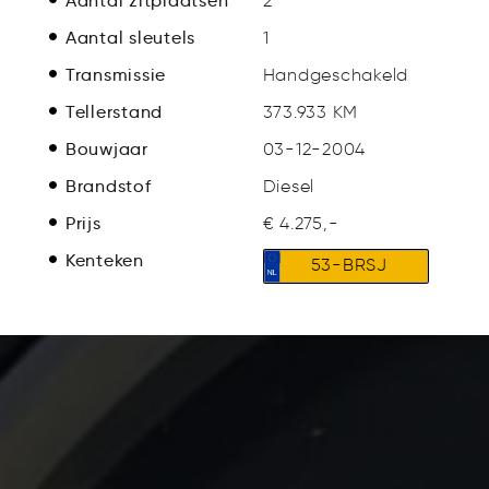
Aantal zitplaatsen
2
Aantal sleutels
1
Transmissie
Handgeschakeld
Tellerstand
373.933 KM
Bouwjaar
03-12-2004
Brandstof
Diesel
Prijs
€ 4.275,-
Kenteken
53-BRSJ