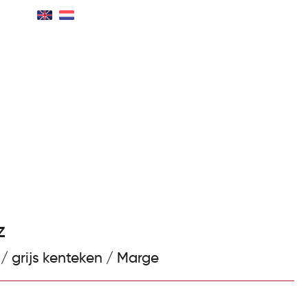
 ons
Contact
Maak werkplaats afspraak
z
/ grijs kenteken / Marge