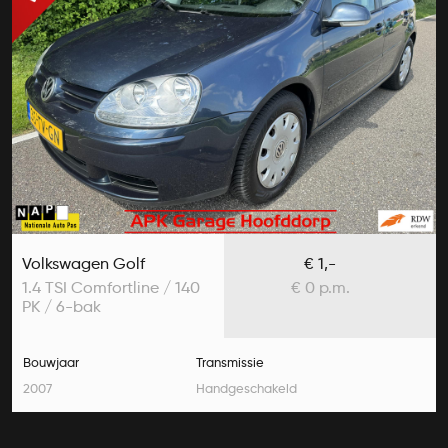
Volkswagen Golf
€ 1,-
1.4 TSI Comfortline / 140
€ 0 p.m.
PK / 6-bak
Bouwjaar
Transmissie
2007
Handgeschakeld