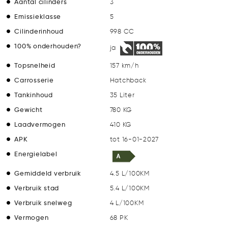
Aantal cilinders
3
Emissieklasse
5
Cilinderinhoud
998 CC
100% onderhouden?
ja
Topsnelheid
157 km/h
Carrosserie
Hatchback
Tankinhoud
35 Liter
Gewicht
780 KG
Laadvermogen
410 KG
APK
tot 16-01-2027
Energielabel
Gemiddeld verbruik
4.5 L/100KM
Verbruik stad
5.4 L/100KM
Verbruik snelweg
4 L/100KM
Vermogen
68 PK