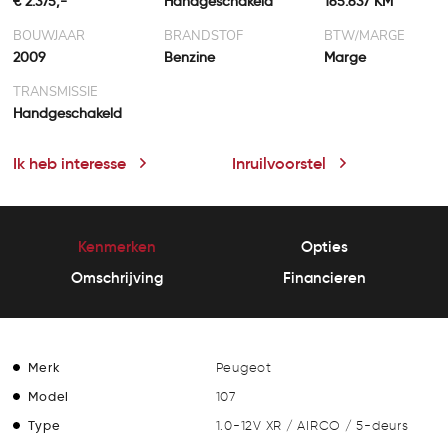
€ 2.375,-
Handgeschakeld
165.637 KM
BOUWJAAR
BRANDSTOF
BTW/MARGE
2009
Benzine
Marge
TRANSMISSIE
Handgeschakeld
Ik heb interesse
Inruilvoorstel
Kenmerken
Opties
Omschrijving
Financieren
Merk
Peugeot
Model
107
Type
1.0-12V XR / AIRCO / 5-deurs