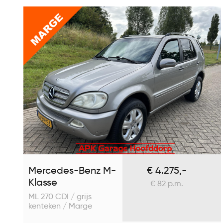
Mercedes-Benz M-
€ 4.275,-
Klasse
€ 82 p.m.
ML 270 CDI / grijs
kenteken / Marge