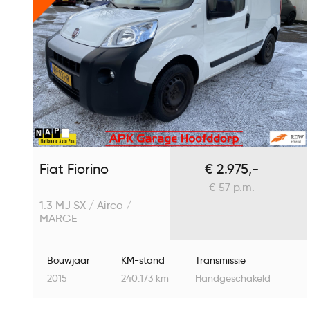
Fiat Fiorino
€ 2.975,-
€ 57 p.m.
1.3 MJ SX / Airco /
MARGE
Bouwjaar
KM-stand
Transmissie
2015
240.173 km
Handgeschakeld