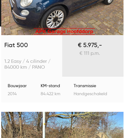
Fiat 500
€ 5.975,-
€ 111 p.m.
1.2 Easy / 4 cilinder /
84000 km / PANO
Bouwjaar
KM-stand
Transmissie
2014
84.422 km
Handgeschakeld