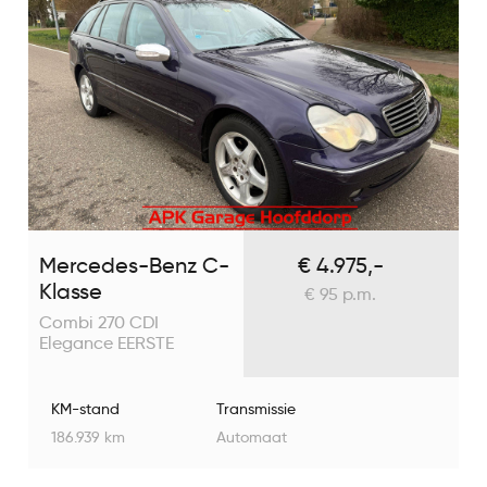
Mercedes-Benz C-
€ 4.975,-
Klasse
€ 95 p.m.
Combi 270 CDI
Elegance EERSTE
EIGENAAR
KM-stand
Transmissie
186.939 km
Automaat