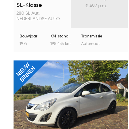
SL-Klasse
€ 497 p.m.
280 SL Aut.
NEDERLANDSE AUTO
Bouwjaar
KM-stand
Transmissie
1979
198.435 km
Automaat