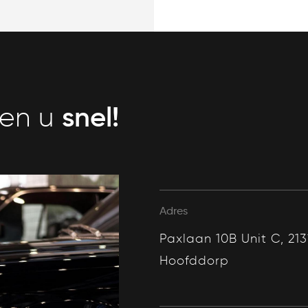
snel!
ien u
Adres
Paxlaan 10B Unit C, 213
Hoofddorp